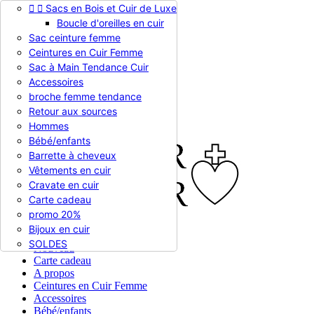


Sacs en Bois et Cuir de Luxe
Appelez-nous :
0786510612
Boucle d'oreilles en cuir
Devise :
EUR €

Sac ceinture femme
EUR €
Ceintures en Cuir Femme
RUB RUB
Sac à Main Tendance Cuir
Accessoires
broche femme tendance

Connexion
Retour aux sources
shopping_cart
Panier
(0)
Hommes

Bébé/enfants
Barrette à cheveux
Vêtements en cuir
Cravate en cuir
Carte cadeau
promo 20%
Bijoux en cuir


En stock
SOLDES
Nouveau
Carte cadeau
A propos
Ceintures en Cuir Femme
Accessoires
Bébé/enfants