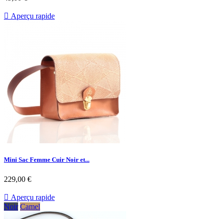

Aperçu rapide
Mini Sac Femme Cuir Noir et...
229,00 €

Aperçu rapide
Noir
Camel