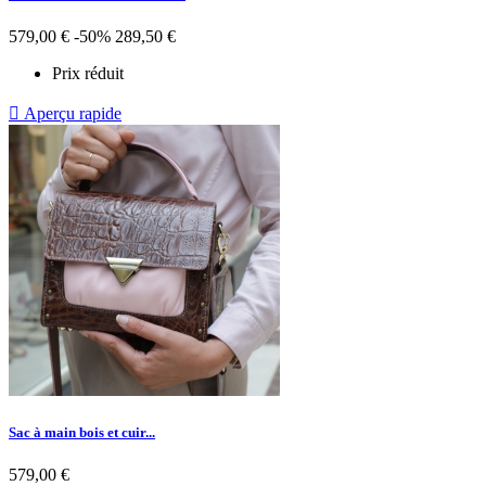
579,00 €
-50%
289,50 €
Prix réduit

Aperçu rapide
Sac à main bois et cuir...
579,00 €