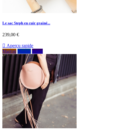
Le sac Steph en cuir grainé...
239,00 €

Aperçu rapide
Marron
Marine
prune