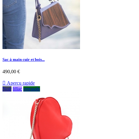
Sac à main cuir et bois...
490,00 €

Aperçu rapide
Noir
lillac
emraude