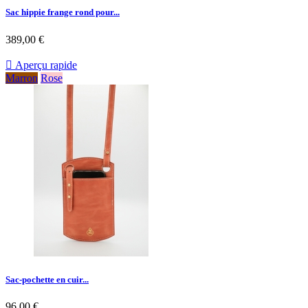
Sac hippie frange rond pour...
389,00 €

Aperçu rapide
Marron
Rose
Sac-pochette en cuir...
96,00 €