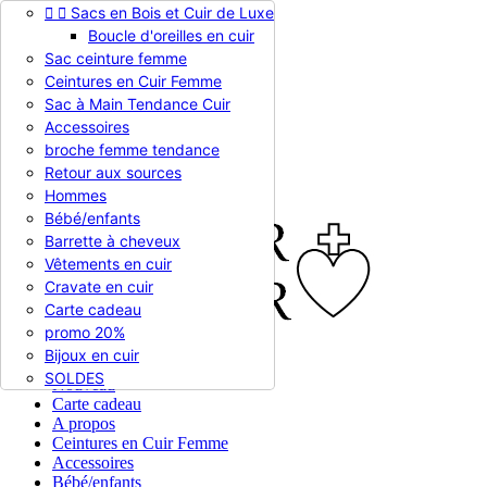


Sacs en Bois et Cuir de Luxe
Appelez-nous :
0786510612
Boucle d'oreilles en cuir
Devise :
EUR €

Sac ceinture femme
EUR €
Ceintures en Cuir Femme
RUB RUB
Sac à Main Tendance Cuir
Accessoires
broche femme tendance

Connexion
Retour aux sources
shopping_cart
Panier
(0)
Hommes

Bébé/enfants
Barrette à cheveux
Vêtements en cuir
Cravate en cuir
Carte cadeau
promo 20%
Bijoux en cuir


En stock
SOLDES
Nouveau
Carte cadeau
A propos
Ceintures en Cuir Femme
Accessoires
Bébé/enfants