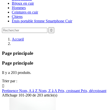
Bijoux en cuir
Hommes
Ceintures en cuir
Chiens
Étuis portable femme Smartphone Cuir

Accueil
Page principale
Page principale
Il y a 203 produits.
Trier par :

Pertinence
Nom, A à Z
Nom, Z à A
Prix, croissant
Prix, décroissant
Affichage 101-200 de 203 article(s)