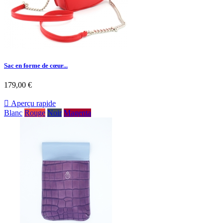
Sac en forme de cœur...
179,00 €

Aperçu rapide
Blanc
Rouge
Noir
Magenta