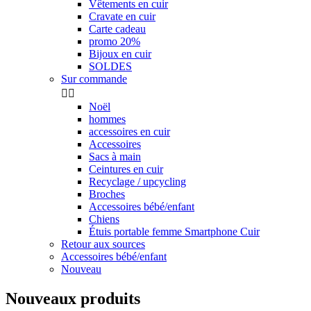
Vêtements en cuir
Cravate en cuir
Carte cadeau
promo 20%
Bijoux en cuir
SOLDES
Sur commande


Noël
hommes
accessoires en cuir
Accessoires
Sacs à main
Ceintures en cuir
Recyclage / upcycling
Broches
Accessoires bébé/enfant
Chiens
Étuis portable femme Smartphone Cuir
Retour aux sources
Accessoires bébé/enfant
Nouveau
Nouveaux produits