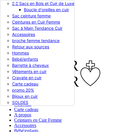


Sacs en Bois et Cuir de Luxe
Appelez-nous :
0786510612
Boucle d'oreilles en cuir
Devise :
EUR €

Sac ceinture femme
EUR €
Ceintures en Cuir Femme
RUB RUB
Sac à Main Tendance Cuir
Accessoires
broche femme tendance

Connexion
Retour aux sources
shopping_cart
Panier
(0)
Hommes

Bébé/enfants
Barrette à cheveux
Vêtements en cuir
Cravate en cuir
Carte cadeau
promo 20%
Bijoux en cuir


En stock
SOLDES
Nouveau
Carte cadeau
A propos
Ceintures en Cuir Femme
Accessoires
Bébé/enfants