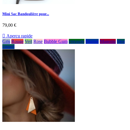
Mini Sac Bandoulière pour...
79,00 €

Aperçu rapide
Gris
Rouge
Vert
Rose
Bubble Gum
emraude
Marine
Magenta
bleu
canard