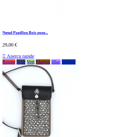
Nœud Papillon Bois pour...
29,00 €

Aperçu rapide
Rouge
Noir
Vert
Marron
lillac
Marine