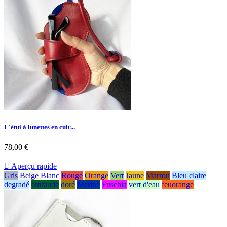
L'étui à lunettes en cuir...
78,00 €

Aperçu rapide
Gris
Beige
Blanc
Rouge
Orange
Vert
Jaune
Marron
Bleu claire
degradé
emraude
doré
Marine
Fuschia
vert d'eau
feuorange