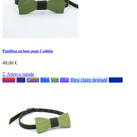
Papillon en bois pour l'adulte
49,00 €

Aperçu rapide
Rouge
Noir
Camel
Bleu
Vert
lillac
Bleu claire degradé
Marine