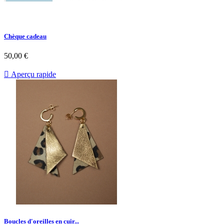
Chèque cadeau
50,00 €

Aperçu rapide
Boucles d'oreilles en cuir...