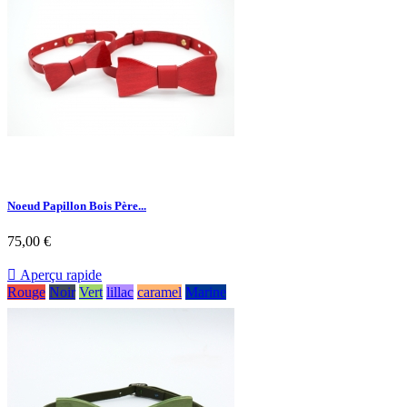
Noeud Papillon Bois Père...
75,00 €

Aperçu rapide
Rouge
Noir
Vert
lillac
caramel
Marine