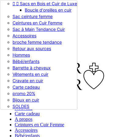


Sacs en Bois et Cuir de Luxe
Appelez-nous :
0786510612
Boucle d'oreilles en cuir
Devise :
EUR €

Sac ceinture femme
EUR €
Ceintures en Cuir Femme
RUB RUB
Sac à Main Tendance Cuir
Accessoires
broche femme tendance

Connexion
Retour aux sources
shopping_cart
Panier
(0)
Hommes

Bébé/enfants
Barrette à cheveux
Vêtements en cuir
Cravate en cuir
Carte cadeau
promo 20%
Bijoux en cuir


En stock
SOLDES
Nouveau
Carte cadeau
A propos
Ceintures en Cuir Femme
Accessoires
Bébé/enfants