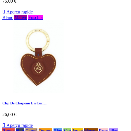
75,00 €

Aperçu rapide
Blanc
Mauve
Fuschia
Clip De Chapeau En Cuir...
26,00 €

Aperçu rapide
Rouge
Noir
Camel
Orange
Bleu
Vert
Jaune
Marron
Rose
lillac