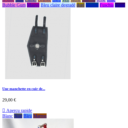
Bubble Gum
Mauve
Bleu claire degradé
doré
Marine
Fuschia
prune
Une manchette en cuir de...
29,00 €

Aperçu rapide
Blanc
Noir
Bleu
Marron