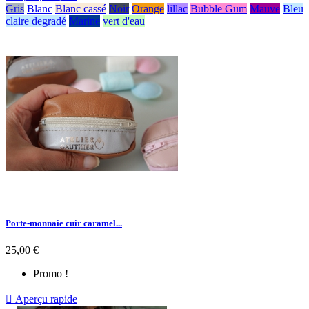
Gris
Blanc
Blanc cassé
Noir
Orange
lillac
Bubble Gum
Mauve
Bleu
claire degradé
Marine
vert d'eau
Porte-monnaie cuir caramel...
25,00 €
Promo !

Aperçu rapide