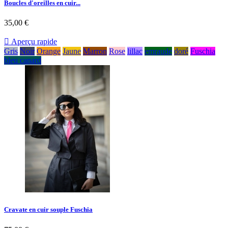
Boucles d'oreilles en cuir...
35,00 €

Aperçu rapide
Gris
Noir
Orange
Jaune
Marron
Rose
lillac
emraude
doré
Fuschia
bleu canard
Cravate en cuir souple Fuschia