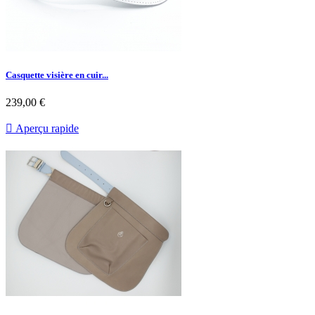
Casquette visière en cuir...
239,00 €

Aperçu rapide