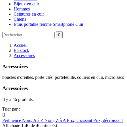
Bijoux en cuir
Hommes
Ceintures en cuir
Chiens
Étuis portable femme Smartphone Cuir

Accueil
En stock
Accessoires
Accessoires
boucles d'oreilles, porte-clés, portefeuille, colliers en cuir, micro sacs
Accessoires
Il y a 46 produits.
Trier par :

Pertinence
Nom, A à Z
Nom, Z à A
Prix, croissant
Prix, décroissant
Affichage 1-46 de 46 article(s)