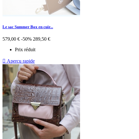
Le sac Summer Box en cuir...
579,00 €
-50%
289,50 €
Prix réduit

Aperçu rapide