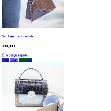
Sac à main cuir et bois...
490,00 €

Aperçu rapide
Noir
lillac
emraude