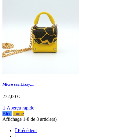
Micro sac Lizzy,...
272,00 €

Aperçu rapide
Bleu
Jaune
Affichage 1-8 de 8 article(s)

Précédent
1