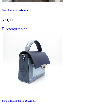
Sac à main bois et cuir...
579,00 €

Aperçu rapide
Sac à main Bois et Cuir...