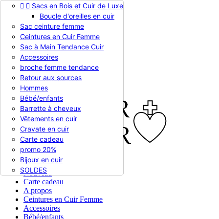


Sacs en Bois et Cuir de Luxe
Appelez-nous :
0786510612
Boucle d'oreilles en cuir
Devise :
EUR €

Sac ceinture femme
EUR €
Ceintures en Cuir Femme
RUB RUB
Sac à Main Tendance Cuir
Accessoires
broche femme tendance

Connexion
Retour aux sources
shopping_cart
Panier
(0)
Hommes

Bébé/enfants
Barrette à cheveux
Vêtements en cuir
Cravate en cuir
Carte cadeau
promo 20%
Bijoux en cuir


En stock
SOLDES
Nouveau
Carte cadeau
A propos
Ceintures en Cuir Femme
Accessoires
Bébé/enfants