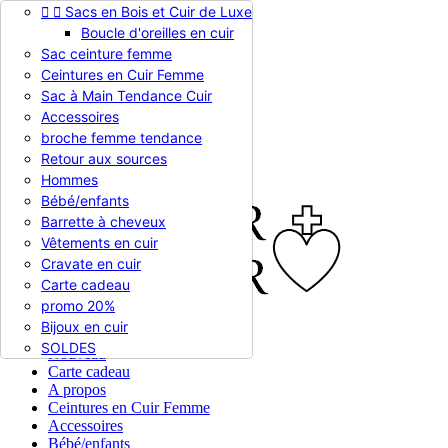


Sacs en Bois et Cuir de Luxe
Appelez-nous :
0786510612
Boucle d'oreilles en cuir
Devise :
EUR €

Sac ceinture femme
EUR €
Ceintures en Cuir Femme
RUB RUB
Sac à Main Tendance Cuir
Accessoires
broche femme tendance

Connexion
Retour aux sources
shopping_cart
Panier
(0)
Hommes

Bébé/enfants
Barrette à cheveux
Vêtements en cuir
Cravate en cuir
Carte cadeau
promo 20%
Bijoux en cuir


En stock
SOLDES
Nouveau
Carte cadeau
A propos
Ceintures en Cuir Femme
Accessoires
Bébé/enfants