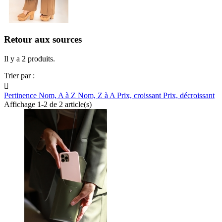
Retour aux sources
Il y a 2 produits.
Trier par :

Pertinence
Nom, A à Z
Nom, Z à A
Prix, croissant
Prix, décroissant
Affichage 1-2 de 2 article(s)