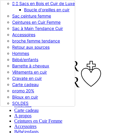


Sacs en Bois et Cuir de Luxe
Appelez-nous :
0786510612
Boucle d'oreilles en cuir
Devise :
EUR €

Sac ceinture femme
EUR €
Ceintures en Cuir Femme
RUB RUB
Sac à Main Tendance Cuir
Accessoires
broche femme tendance

Connexion
Retour aux sources
shopping_cart
Panier
(0)
Hommes

Bébé/enfants
Barrette à cheveux
Vêtements en cuir
Cravate en cuir
Carte cadeau
promo 20%
Bijoux en cuir


En stock
SOLDES
Nouveau
Carte cadeau
A propos
Ceintures en Cuir Femme
Accessoires
Bébé/enfants