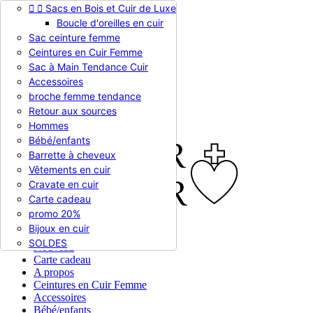


Sacs en Bois et Cuir de Luxe
Appelez-nous :
0786510612
Boucle d'oreilles en cuir
Devise :
EUR €

Sac ceinture femme
EUR €
Ceintures en Cuir Femme
RUB RUB
Sac à Main Tendance Cuir
Accessoires
broche femme tendance

Connexion
Retour aux sources
shopping_cart
Panier
(0)
Hommes

Bébé/enfants
Barrette à cheveux
Vêtements en cuir
Cravate en cuir
Carte cadeau
promo 20%
Bijoux en cuir


En stock
SOLDES
Nouveau
Carte cadeau
A propos
Ceintures en Cuir Femme
Accessoires
Bébé/enfants