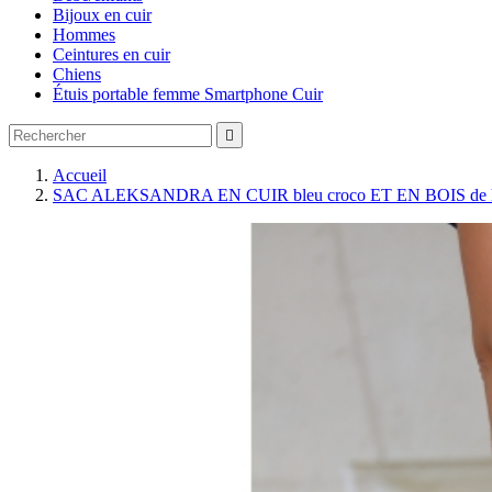
Bijoux en cuir
Hommes
Ceintures en cuir
Chiens
Étuis portable femme Smartphone Cuir

Accueil
SAC ALEKSANDRA EN CUIR bleu croco ET EN BOIS de h