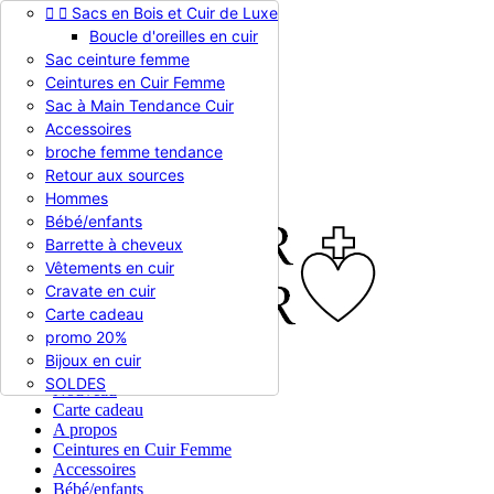


Sacs en Bois et Cuir de Luxe
Appelez-nous :
0786510612
Boucle d'oreilles en cuir
Devise :
EUR €

Sac ceinture femme
EUR €
Ceintures en Cuir Femme
RUB RUB
Sac à Main Tendance Cuir
Accessoires
broche femme tendance

Connexion
Retour aux sources
shopping_cart
Panier
(0)
Hommes

Bébé/enfants
Barrette à cheveux
Vêtements en cuir
Cravate en cuir
Carte cadeau
promo 20%
Bijoux en cuir


En stock
SOLDES
Nouveau
Carte cadeau
A propos
Ceintures en Cuir Femme
Accessoires
Bébé/enfants