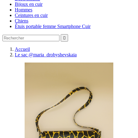
Bijoux en cuir
Hommes
Ceintures en cuir
Chiens
Étuis portable femme Smartphone Cuir

Accueil
Le sac @maria_drobyshevskaia