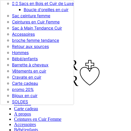


Sacs en Bois et Cuir de Luxe
Appelez-nous :
0786510612
Boucle d'oreilles en cuir
Devise :
EUR €

Sac ceinture femme
EUR €
Ceintures en Cuir Femme
RUB RUB
Sac à Main Tendance Cuir
Accessoires
broche femme tendance

Connexion
Retour aux sources
shopping_cart
Panier
(0)
Hommes

Bébé/enfants
Barrette à cheveux
Vêtements en cuir
Cravate en cuir
Carte cadeau
promo 20%
Bijoux en cuir


En stock
SOLDES
Nouveau
Carte cadeau
A propos
Ceintures en Cuir Femme
Accessoires
Bébé/enfants