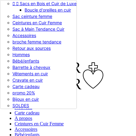


Sacs en Bois et Cuir de Luxe
Appelez-nous :
0786510612
Boucle d'oreilles en cuir
Devise :
EUR €

Sac ceinture femme
EUR €
Ceintures en Cuir Femme
RUB RUB
Sac à Main Tendance Cuir
Accessoires
broche femme tendance

Connexion
Retour aux sources
shopping_cart
Panier
(0)
Hommes

Bébé/enfants
Barrette à cheveux
Vêtements en cuir
Cravate en cuir
Carte cadeau
promo 20%
Bijoux en cuir


En stock
SOLDES
Nouveau
Carte cadeau
A propos
Ceintures en Cuir Femme
Accessoires
Bébé/enfants