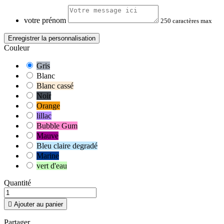
votre prénom
250 caractères max
Enregistrer la personnalisation
Couleur
Gris
Blanc
Blanc cassé
Noir
Orange
lillac
Bubble Gum
Mauve
Bleu claire degradé
Marine
vert d'eau
Quantité

Ajouter au panier
Partager