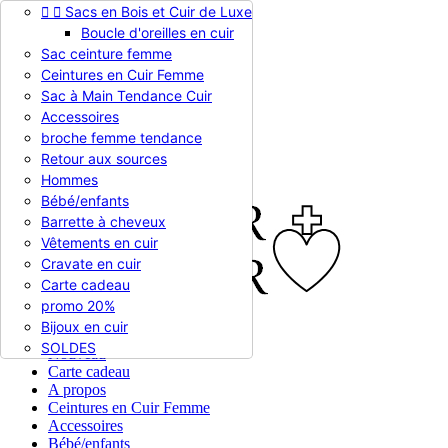


Sacs en Bois et Cuir de Luxe
Appelez-nous :
0786510612
Boucle d'oreilles en cuir
Devise :
EUR €

Sac ceinture femme
EUR €
Ceintures en Cuir Femme
RUB RUB
Sac à Main Tendance Cuir
Accessoires
broche femme tendance

Connexion
Retour aux sources
shopping_cart
Panier
(0)
Hommes

Bébé/enfants
Barrette à cheveux
Vêtements en cuir
Cravate en cuir
Carte cadeau
promo 20%
Bijoux en cuir


En stock
SOLDES
Nouveau
Carte cadeau
A propos
Ceintures en Cuir Femme
Accessoires
Bébé/enfants