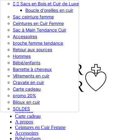


Sacs en Bois et Cuir de Luxe
Appelez-nous :
0786510612
Boucle d'oreilles en cuir
Devise :
EUR €

Sac ceinture femme
EUR €
Ceintures en Cuir Femme
RUB RUB
Sac à Main Tendance Cuir
Accessoires
broche femme tendance

Connexion
Retour aux sources
shopping_cart
Panier
(0)
Hommes

Bébé/enfants
Barrette à cheveux
Vêtements en cuir
Cravate en cuir
Carte cadeau
promo 20%
Bijoux en cuir


En stock
SOLDES
Nouveau
Carte cadeau
A propos
Ceintures en Cuir Femme
Accessoires
Bébé/enfants