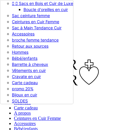


Sacs en Bois et Cuir de Luxe
Appelez-nous :
0786510612
Boucle d'oreilles en cuir
Devise :
EUR €

Sac ceinture femme
EUR €
Ceintures en Cuir Femme
RUB RUB
Sac à Main Tendance Cuir
Accessoires
broche femme tendance

Connexion
Retour aux sources
shopping_cart
Panier
(0)
Hommes

Bébé/enfants
Barrette à cheveux
Vêtements en cuir
Cravate en cuir
Carte cadeau
promo 20%
Bijoux en cuir


En stock
SOLDES
Nouveau
Carte cadeau
A propos
Ceintures en Cuir Femme
Accessoires
Bébé/enfants