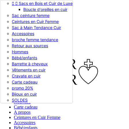


Sacs en Bois et Cuir de Luxe
Appelez-nous :
0786510612
Boucle d'oreilles en cuir
Devise :
EUR €

Sac ceinture femme
EUR €
Ceintures en Cuir Femme
RUB RUB
Sac à Main Tendance Cuir
Accessoires
broche femme tendance

Connexion
Retour aux sources
shopping_cart
Panier
(0)
Hommes

Bébé/enfants
Barrette à cheveux
Vêtements en cuir
Cravate en cuir
Carte cadeau
promo 20%
Bijoux en cuir


En stock
SOLDES
Nouveau
Carte cadeau
A propos
Ceintures en Cuir Femme
Accessoires
Bébé/enfants