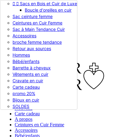


Sacs en Bois et Cuir de Luxe
Appelez-nous :
0786510612
Boucle d'oreilles en cuir
Devise :
EUR €

Sac ceinture femme
EUR €
Ceintures en Cuir Femme
RUB RUB
Sac à Main Tendance Cuir
Accessoires
broche femme tendance

Connexion
Retour aux sources
shopping_cart
Panier
(0)
Hommes

Bébé/enfants
Barrette à cheveux
Vêtements en cuir
Cravate en cuir
Carte cadeau
promo 20%
Bijoux en cuir


En stock
SOLDES
Nouveau
Carte cadeau
A propos
Ceintures en Cuir Femme
Accessoires
Bébé/enfants