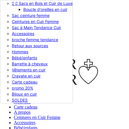


Sacs en Bois et Cuir de Luxe
Appelez-nous :
0786510612
Boucle d'oreilles en cuir
Devise :
EUR €

Sac ceinture femme
EUR €
Ceintures en Cuir Femme
RUB RUB
Sac à Main Tendance Cuir
Accessoires
broche femme tendance

Connexion
Retour aux sources
shopping_cart
Panier
(0)
Hommes

Bébé/enfants
Barrette à cheveux
Vêtements en cuir
Cravate en cuir
Carte cadeau
promo 20%
Bijoux en cuir


En stock
SOLDES
Nouveau
Carte cadeau
A propos
Ceintures en Cuir Femme
Accessoires
Bébé/enfants