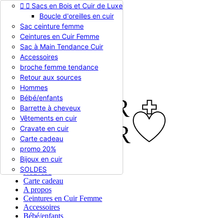


Sacs en Bois et Cuir de Luxe
Appelez-nous :
0786510612
Boucle d'oreilles en cuir
Devise :
EUR €

Sac ceinture femme
EUR €
Ceintures en Cuir Femme
RUB RUB
Sac à Main Tendance Cuir
Accessoires
broche femme tendance

Connexion
Retour aux sources
shopping_cart
Panier
(0)
Hommes

Bébé/enfants
Barrette à cheveux
Vêtements en cuir
Cravate en cuir
Carte cadeau
promo 20%
Bijoux en cuir


En stock
SOLDES
Nouveau
Carte cadeau
A propos
Ceintures en Cuir Femme
Accessoires
Bébé/enfants