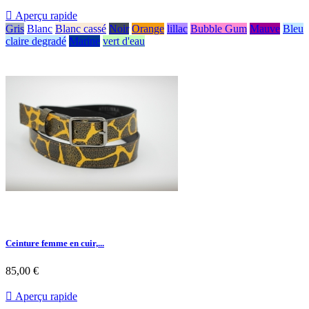

Aperçu rapide
Gris
Blanc
Blanc cassé
Noir
Orange
lillac
Bubble Gum
Mauve
Bleu
claire degradé
Marine
vert d'eau
Ceinture femme en cuir,...
85,00 €

Aperçu rapide