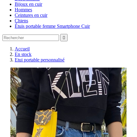
Bijoux en cuir
Hommes
Ceintures en cuir
Chiens
Étuis portable femme Smartphone Cuir

Accueil
En stock
Etui portable personnalisé