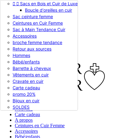


Sacs en Bois et Cuir de Luxe
Appelez-nous :
0786510612
Boucle d'oreilles en cuir
Devise :
EUR €

Sac ceinture femme
EUR €
Ceintures en Cuir Femme
RUB RUB
Sac à Main Tendance Cuir
Accessoires
broche femme tendance

Connexion
Retour aux sources
shopping_cart
Panier
(0)
Hommes

Bébé/enfants
Barrette à cheveux
Vêtements en cuir
Cravate en cuir
Carte cadeau
promo 20%
Bijoux en cuir


En stock
SOLDES
Nouveau
Carte cadeau
A propos
Ceintures en Cuir Femme
Accessoires
Bébé/enfants