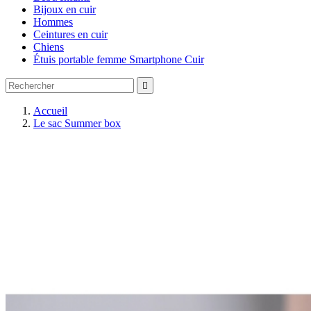
Bijoux en cuir
Hommes
Ceintures en cuir
Chiens
Étuis portable femme Smartphone Cuir

Accueil
Le sac Summer box