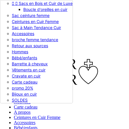


Sacs en Bois et Cuir de Luxe
Appelez-nous :
0786510612
Boucle d'oreilles en cuir
Devise :
EUR €

Sac ceinture femme
EUR €
Ceintures en Cuir Femme
RUB RUB
Sac à Main Tendance Cuir
Accessoires
broche femme tendance

Connexion
Retour aux sources
shopping_cart
Panier
(0)
Hommes

Bébé/enfants
Barrette à cheveux
Vêtements en cuir
Cravate en cuir
Carte cadeau
promo 20%
Bijoux en cuir


En stock
SOLDES
Nouveau
Carte cadeau
A propos
Ceintures en Cuir Femme
Accessoires
Bébé/enfants