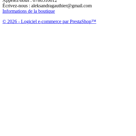
Appelez-nous :
0786510612
Écrivez-nous :
aleksandragauthier@gmail.com
Informations de la boutique
© 2026 - Logiciel e-commerce par PrestaShop™