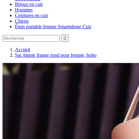
Bijoux en cuir
Hommes
Ceintures en cuir
Chiens
Étuis portable femme Smartphone Cuir

Accueil
Sac hippie frange rond pour femme, bobo