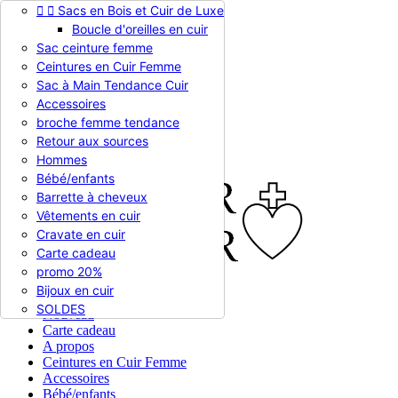


Sacs en Bois et Cuir de Luxe
Appelez-nous :
0786510612
Boucle d'oreilles en cuir
Devise :
EUR €

Sac ceinture femme
EUR €
Ceintures en Cuir Femme
RUB RUB
Sac à Main Tendance Cuir
Accessoires
broche femme tendance

Connexion
Retour aux sources
shopping_cart
Panier
(0)
Hommes

Bébé/enfants
Barrette à cheveux
Vêtements en cuir
Cravate en cuir
Carte cadeau
promo 20%
Bijoux en cuir


En stock
SOLDES
Nouveau
Carte cadeau
A propos
Ceintures en Cuir Femme
Accessoires
Bébé/enfants