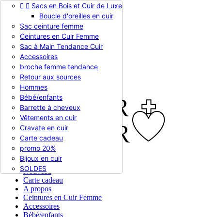


Sacs en Bois et Cuir de Luxe
Appelez-nous :
0786510612
Boucle d'oreilles en cuir
Devise :
EUR €

Sac ceinture femme
EUR €
Ceintures en Cuir Femme
RUB RUB
Sac à Main Tendance Cuir
Accessoires
broche femme tendance

Connexion
Retour aux sources
shopping_cart
Panier
(0)
Hommes

Bébé/enfants
Barrette à cheveux
Vêtements en cuir
Cravate en cuir
Carte cadeau
promo 20%
Bijoux en cuir


En stock
SOLDES
Nouveau
Carte cadeau
A propos
Ceintures en Cuir Femme
Accessoires
Bébé/enfants