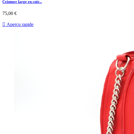
Ceinture large en cuir...
75,00 €

Aperçu rapide