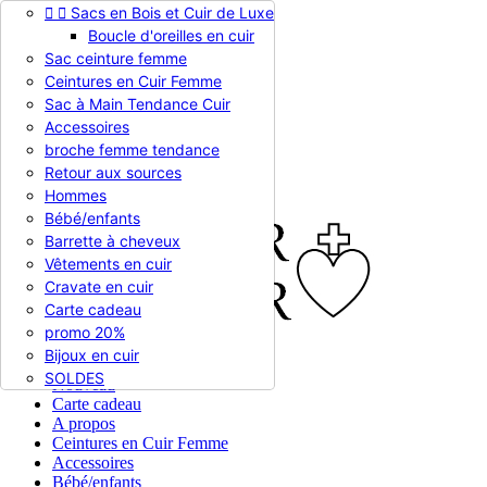


Sacs en Bois et Cuir de Luxe
Appelez-nous :
0786510612
Boucle d'oreilles en cuir
Devise :
EUR €

Sac ceinture femme
EUR €
Ceintures en Cuir Femme
RUB RUB
Sac à Main Tendance Cuir
Accessoires
broche femme tendance

Connexion
Retour aux sources
shopping_cart
Panier
(0)
Hommes

Bébé/enfants
Barrette à cheveux
Vêtements en cuir
Cravate en cuir
Carte cadeau
promo 20%
Bijoux en cuir


En stock
SOLDES
Nouveau
Carte cadeau
A propos
Ceintures en Cuir Femme
Accessoires
Bébé/enfants