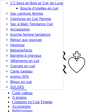


Sacs en Bois et Cuir de Luxe
Appelez-nous :
0786510612
Boucle d'oreilles en cuir
Devise :
EUR €

Sac ceinture femme
EUR €
Ceintures en Cuir Femme
RUB RUB
Sac à Main Tendance Cuir
Accessoires
broche femme tendance

Connexion
Retour aux sources
shopping_cart
Panier
(0)
Hommes

Bébé/enfants
Barrette à cheveux
Vêtements en cuir
Cravate en cuir
Carte cadeau
promo 20%
Bijoux en cuir


En stock
SOLDES
Nouveau
Carte cadeau
A propos
Ceintures en Cuir Femme
Accessoires
Bébé/enfants