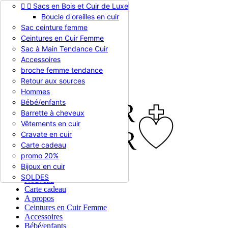


Sacs en Bois et Cuir de Luxe
Appelez-nous :
0786510612
Boucle d'oreilles en cuir
Devise :
EUR €

Sac ceinture femme
EUR €
Ceintures en Cuir Femme
RUB RUB
Sac à Main Tendance Cuir
Accessoires
broche femme tendance

Connexion
Retour aux sources
shopping_cart
Panier
(0)
Hommes

Bébé/enfants
Barrette à cheveux
Vêtements en cuir
Cravate en cuir
Carte cadeau
promo 20%
Bijoux en cuir


En stock
SOLDES
Nouveau
Carte cadeau
A propos
Ceintures en Cuir Femme
Accessoires
Bébé/enfants