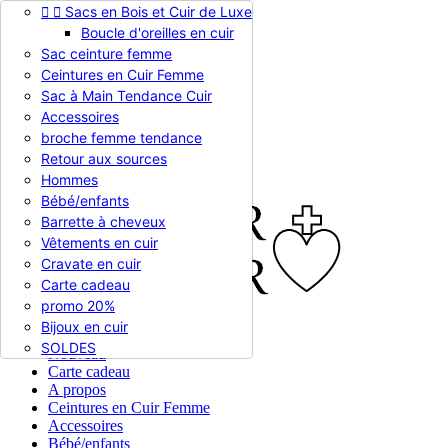


Sacs en Bois et Cuir de Luxe
Appelez-nous :
0786510612
Boucle d'oreilles en cuir
Devise :
EUR €

Sac ceinture femme
EUR €
Ceintures en Cuir Femme
RUB RUB
Sac à Main Tendance Cuir
Accessoires
broche femme tendance

Connexion
Retour aux sources
shopping_cart
Panier
(0)
Hommes

Bébé/enfants
Barrette à cheveux
Vêtements en cuir
Cravate en cuir
Carte cadeau
promo 20%
Bijoux en cuir


En stock
SOLDES
Nouveau
Carte cadeau
A propos
Ceintures en Cuir Femme
Accessoires
Bébé/enfants