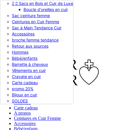


Sacs en Bois et Cuir de Luxe
Appelez-nous :
0786510612
Boucle d'oreilles en cuir
Devise :
EUR €

Sac ceinture femme
EUR €
Ceintures en Cuir Femme
RUB RUB
Sac à Main Tendance Cuir
Accessoires
broche femme tendance

Connexion
Retour aux sources
shopping_cart
Panier
(0)
Hommes

Bébé/enfants
Barrette à cheveux
Vêtements en cuir
Cravate en cuir
Carte cadeau
promo 20%
Bijoux en cuir


En stock
SOLDES
Nouveau
Carte cadeau
A propos
Ceintures en Cuir Femme
Accessoires
Bébé/enfants