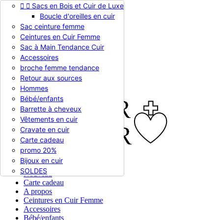


Sacs en Bois et Cuir de Luxe
Appelez-nous :
0786510612
Boucle d'oreilles en cuir
Devise :
EUR €

Sac ceinture femme
EUR €
Ceintures en Cuir Femme
RUB RUB
Sac à Main Tendance Cuir
Accessoires
broche femme tendance

Connexion
Retour aux sources
shopping_cart
Panier
(0)
Hommes

Bébé/enfants
Barrette à cheveux
Vêtements en cuir
Cravate en cuir
Carte cadeau
promo 20%
Bijoux en cuir


En stock
SOLDES
Nouveau
Carte cadeau
A propos
Ceintures en Cuir Femme
Accessoires
Bébé/enfants