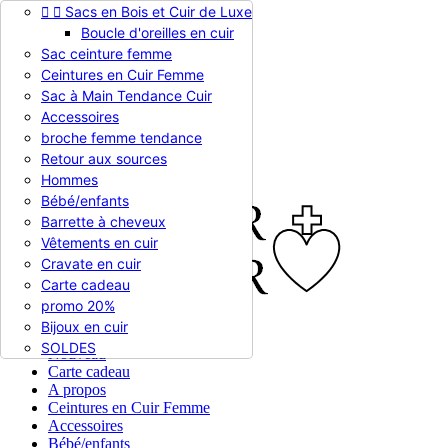


Sacs en Bois et Cuir de Luxe
Appelez-nous :
0786510612
Boucle d'oreilles en cuir
Devise :
EUR €

Sac ceinture femme
EUR €
Ceintures en Cuir Femme
RUB RUB
Sac à Main Tendance Cuir
Accessoires
broche femme tendance

Connexion
Retour aux sources
shopping_cart
Panier
(0)
Hommes

Bébé/enfants
Barrette à cheveux
Vêtements en cuir
Cravate en cuir
Carte cadeau
promo 20%
Bijoux en cuir


En stock
SOLDES
Nouveau
Carte cadeau
A propos
Ceintures en Cuir Femme
Accessoires
Bébé/enfants