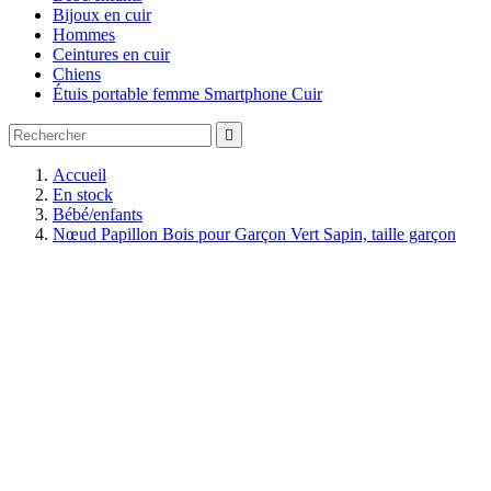
Bijoux en cuir
Hommes
Ceintures en cuir
Chiens
Étuis portable femme Smartphone Cuir

Accueil
En stock
Bébé/enfants
Nœud Papillon Bois pour Garçon Vert Sapin, taille garçon