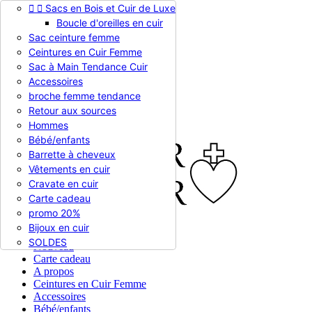


Sacs en Bois et Cuir de Luxe
Appelez-nous :
0786510612
Boucle d'oreilles en cuir
Devise :
EUR €

Sac ceinture femme
EUR €
Ceintures en Cuir Femme
RUB RUB
Sac à Main Tendance Cuir
Accessoires
broche femme tendance

Connexion
Retour aux sources
shopping_cart
Panier
(0)
Hommes

Bébé/enfants
Barrette à cheveux
Vêtements en cuir
Cravate en cuir
Carte cadeau
promo 20%
Bijoux en cuir


En stock
SOLDES
Nouveau
Carte cadeau
A propos
Ceintures en Cuir Femme
Accessoires
Bébé/enfants