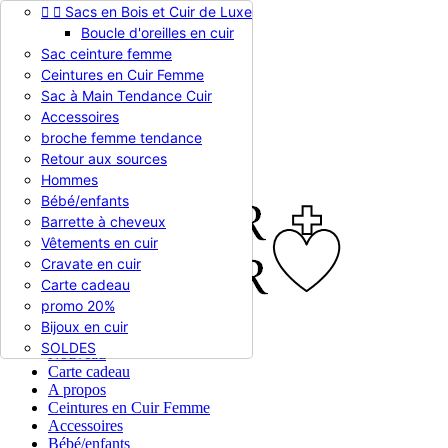


Sacs en Bois et Cuir de Luxe
Appelez-nous :
0786510612
Boucle d'oreilles en cuir
Devise :
EUR €

Sac ceinture femme
EUR €
Ceintures en Cuir Femme
RUB RUB
Sac à Main Tendance Cuir
Accessoires
broche femme tendance

Connexion
Retour aux sources
shopping_cart
Panier
(0)
Hommes

Bébé/enfants
Barrette à cheveux
Vêtements en cuir
Cravate en cuir
Carte cadeau
promo 20%
Bijoux en cuir


En stock
SOLDES
Nouveau
Carte cadeau
A propos
Ceintures en Cuir Femme
Accessoires
Bébé/enfants