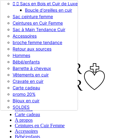


Sacs en Bois et Cuir de Luxe
Appelez-nous :
0786510612
Boucle d'oreilles en cuir
Devise :
EUR €

Sac ceinture femme
EUR €
Ceintures en Cuir Femme
RUB RUB
Sac à Main Tendance Cuir
Accessoires
broche femme tendance

Connexion
Retour aux sources
shopping_cart
Panier
(0)
Hommes

Bébé/enfants
Barrette à cheveux
Vêtements en cuir
Cravate en cuir
Carte cadeau
promo 20%
Bijoux en cuir


En stock
SOLDES
Nouveau
Carte cadeau
A propos
Ceintures en Cuir Femme
Accessoires
Bébé/enfants