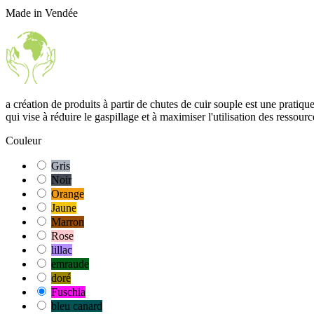
Made in Vendée
a création de produits à partir de chutes de cuir souple est une pratiq
qui vise à réduire le gaspillage et à maximiser l'utilisation des ressourc
Couleur
Gris
Noir
Orange
Jaune
Marron
Rose
lillac
emraude
doré
Fuschia
bleu canard