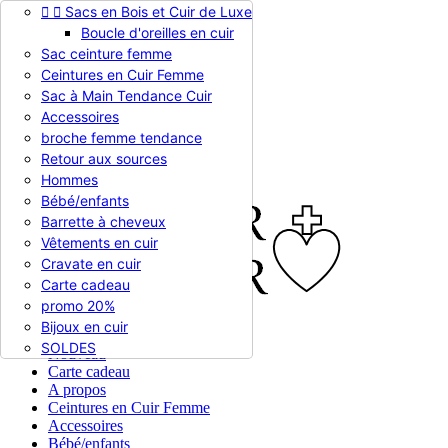


Sacs en Bois et Cuir de Luxe
Appelez-nous :
0786510612
Boucle d'oreilles en cuir
Devise :
EUR €

Sac ceinture femme
EUR €
Ceintures en Cuir Femme
RUB RUB
Sac à Main Tendance Cuir
Accessoires
broche femme tendance

Connexion
Retour aux sources
shopping_cart
Panier
(0)
Hommes

Bébé/enfants
Barrette à cheveux
Vêtements en cuir
Cravate en cuir
Carte cadeau
promo 20%
Bijoux en cuir


En stock
SOLDES
Nouveau
Carte cadeau
A propos
Ceintures en Cuir Femme
Accessoires
Bébé/enfants