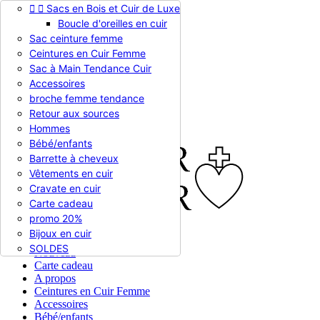


Sacs en Bois et Cuir de Luxe
Appelez-nous :
0786510612
Boucle d'oreilles en cuir
Devise :
EUR €

Sac ceinture femme
EUR €
Ceintures en Cuir Femme
RUB RUB
Sac à Main Tendance Cuir
Accessoires
broche femme tendance

Connexion
Retour aux sources
shopping_cart
Panier
(0)
Hommes

Bébé/enfants
Barrette à cheveux
Vêtements en cuir
Cravate en cuir
Carte cadeau
promo 20%
Bijoux en cuir


En stock
SOLDES
Nouveau
Carte cadeau
A propos
Ceintures en Cuir Femme
Accessoires
Bébé/enfants