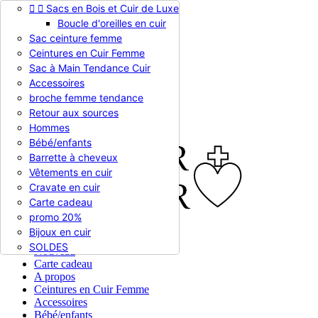


Sacs en Bois et Cuir de Luxe
Appelez-nous :
0786510612
Boucle d'oreilles en cuir
Devise :
EUR €

Sac ceinture femme
EUR €
Ceintures en Cuir Femme
RUB RUB
Sac à Main Tendance Cuir
Accessoires
broche femme tendance

Connexion
Retour aux sources
shopping_cart
Panier
(0)
Hommes

Bébé/enfants
Barrette à cheveux
Vêtements en cuir
Cravate en cuir
Carte cadeau
promo 20%
Bijoux en cuir


En stock
SOLDES
Nouveau
Carte cadeau
A propos
Ceintures en Cuir Femme
Accessoires
Bébé/enfants