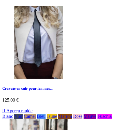
Cravate en cuir pour femmes...
125,00 €

Aperçu rapide
Blanc
Noir
Camel
Bleu
Jaune
Marron
Rose
Mauve
Fuschia