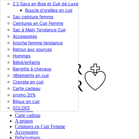


Sacs en Bois et Cuir de Luxe
Appelez-nous :
0786510612
Boucle d'oreilles en cuir
Devise :
EUR €

Sac ceinture femme
EUR €
Ceintures en Cuir Femme
RUB RUB
Sac à Main Tendance Cuir
Accessoires
broche femme tendance

Connexion
Retour aux sources
shopping_cart
Panier
(0)
Hommes

Bébé/enfants
Barrette à cheveux
Vêtements en cuir
Cravate en cuir
Carte cadeau
promo 20%
Bijoux en cuir


En stock
SOLDES
Nouveau
Carte cadeau
A propos
Ceintures en Cuir Femme
Accessoires
Bébé/enfants