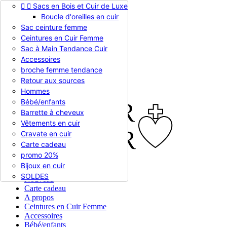


Sacs en Bois et Cuir de Luxe
Appelez-nous :
0786510612
Boucle d'oreilles en cuir
Devise :
EUR €

Sac ceinture femme
EUR €
Ceintures en Cuir Femme
RUB RUB
Sac à Main Tendance Cuir
Accessoires
broche femme tendance

Connexion
Retour aux sources
shopping_cart
Panier
(0)
Hommes

Bébé/enfants
Barrette à cheveux
Vêtements en cuir
Cravate en cuir
Carte cadeau
promo 20%
Bijoux en cuir


En stock
SOLDES
Nouveau
Carte cadeau
A propos
Ceintures en Cuir Femme
Accessoires
Bébé/enfants