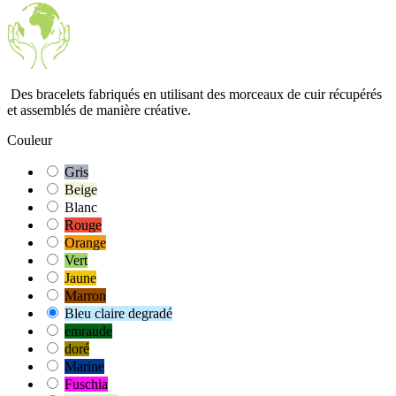
Des bracelets fabriqués en utilisant des morceaux de cuir récupérés
et assemblés de manière créative.
Couleur
Gris
Beige
Blanc
Rouge
Orange
Vert
Jaune
Marron
Bleu claire degradé
emraude
doré
Marine
Fuschia