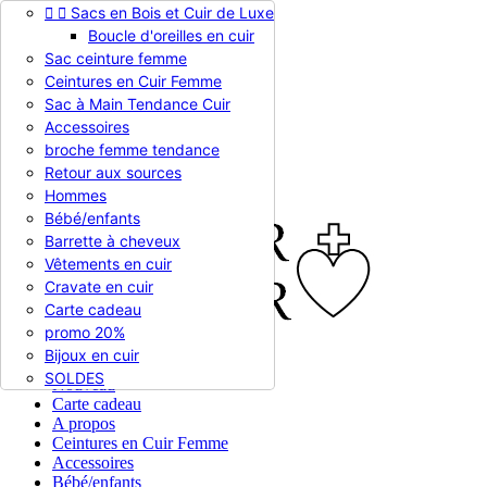


Sacs en Bois et Cuir de Luxe
Appelez-nous :
0786510612
Boucle d'oreilles en cuir
Devise :
EUR €

Sac ceinture femme
EUR €
Ceintures en Cuir Femme
RUB RUB
Sac à Main Tendance Cuir
Accessoires
broche femme tendance

Connexion
Retour aux sources
shopping_cart
Panier
(0)
Hommes

Bébé/enfants
Barrette à cheveux
Vêtements en cuir
Cravate en cuir
Carte cadeau
promo 20%
Bijoux en cuir


En stock
SOLDES
Nouveau
Carte cadeau
A propos
Ceintures en Cuir Femme
Accessoires
Bébé/enfants