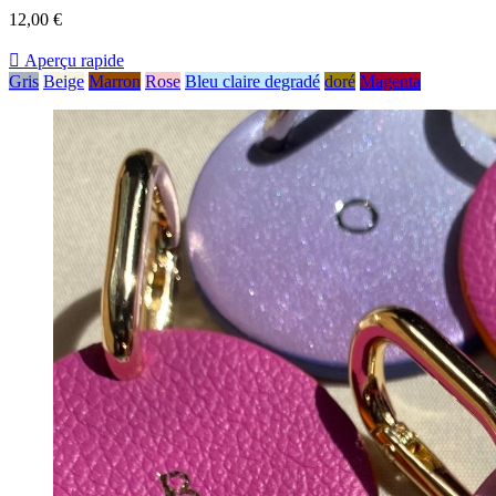
12,00 €

Aperçu rapide
Gris
Beige
Marron
Rose
Bleu claire degradé
doré
Magenta