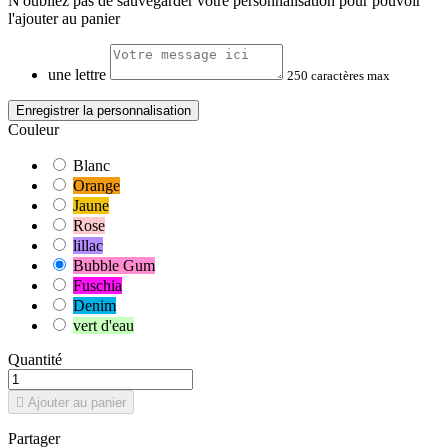
N'oubliez pas de sauvegarder votre personnalisation pour pouvoir
l'ajouter au panier
une lettre
250 caractères max
Enregistrer la personnalisation
Couleur
Blanc
Orange
Jaune
Rose
lillac
Bubble Gum
Fuschia
Denim
vert d'eau
Quantité

Ajouter au panier
Partager