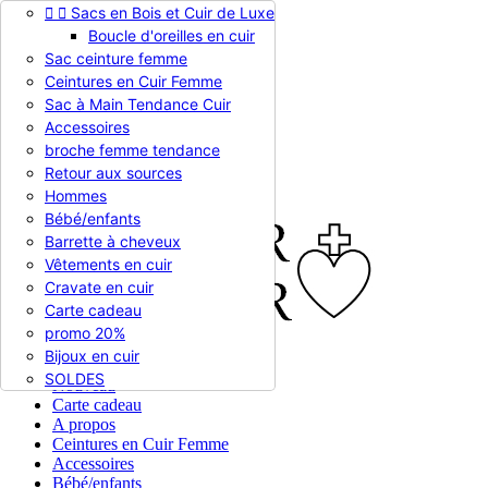


Sacs en Bois et Cuir de Luxe
Appelez-nous :
0786510612
Boucle d'oreilles en cuir
Devise :
EUR €

Sac ceinture femme
EUR €
Ceintures en Cuir Femme
RUB RUB
Sac à Main Tendance Cuir
Accessoires
broche femme tendance

Connexion
Retour aux sources
shopping_cart
Panier
(0)
Hommes

Bébé/enfants
Barrette à cheveux
Vêtements en cuir
Cravate en cuir
Carte cadeau
promo 20%
Bijoux en cuir


En stock
SOLDES
Nouveau
Carte cadeau
A propos
Ceintures en Cuir Femme
Accessoires
Bébé/enfants