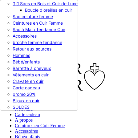


Sacs en Bois et Cuir de Luxe
Appelez-nous :
0786510612
Boucle d'oreilles en cuir
Devise :
EUR €

Sac ceinture femme
EUR €
Ceintures en Cuir Femme
RUB RUB
Sac à Main Tendance Cuir
Accessoires
broche femme tendance

Connexion
Retour aux sources
shopping_cart
Panier
(0)
Hommes

Bébé/enfants
Barrette à cheveux
Vêtements en cuir
Cravate en cuir
Carte cadeau
promo 20%
Bijoux en cuir


En stock
SOLDES
Nouveau
Carte cadeau
A propos
Ceintures en Cuir Femme
Accessoires
Bébé/enfants