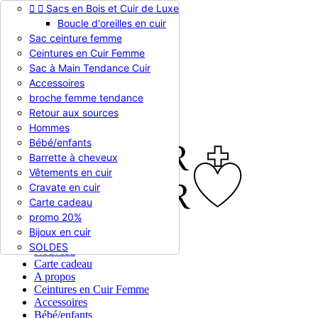


Sacs en Bois et Cuir de Luxe
Appelez-nous :
0786510612
Boucle d'oreilles en cuir
Devise :
EUR €

Sac ceinture femme
EUR €
Ceintures en Cuir Femme
RUB RUB
Sac à Main Tendance Cuir
Accessoires
broche femme tendance

Connexion
Retour aux sources
shopping_cart
Panier
(0)
Hommes

Bébé/enfants
Barrette à cheveux
Vêtements en cuir
Cravate en cuir
Carte cadeau
promo 20%
Bijoux en cuir


En stock
SOLDES
Nouveau
Carte cadeau
A propos
Ceintures en Cuir Femme
Accessoires
Bébé/enfants