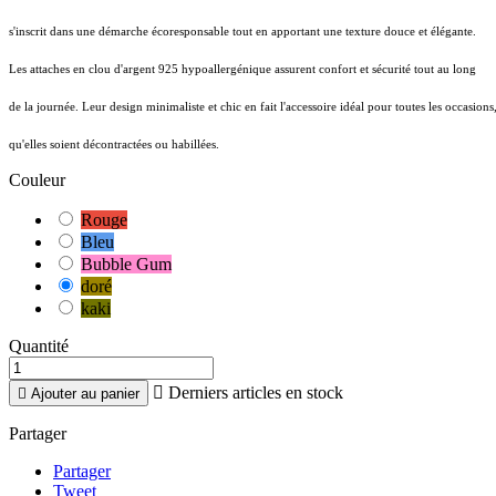
s'inscrit dans une démarche écoresponsable tout en apportant une texture douce et élégante.
Les attaches en clou d'argent 925 hypoallergénique assurent confort et sécurité tout au long
de la journée. Leur design minimaliste et chic en fait l'accessoire idéal pour toutes les occasions
qu'elles soient décontractées ou habillées.
Couleur
Rouge
Bleu
Bubble Gum
doré
kaki
Quantité

Derniers articles en stock

Ajouter au panier
Partager
Partager
Tweet