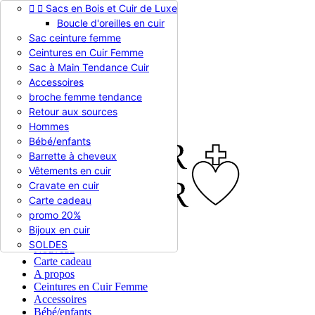


Sacs en Bois et Cuir de Luxe
Appelez-nous :
0786510612
Boucle d'oreilles en cuir
Devise :
EUR €

Sac ceinture femme
EUR €
Ceintures en Cuir Femme
RUB RUB
Sac à Main Tendance Cuir
Accessoires
broche femme tendance

Connexion
Retour aux sources
shopping_cart
Panier
(0)
Hommes

Bébé/enfants
Barrette à cheveux
Vêtements en cuir
Cravate en cuir
Carte cadeau
promo 20%
Bijoux en cuir


En stock
SOLDES
Nouveau
Carte cadeau
A propos
Ceintures en Cuir Femme
Accessoires
Bébé/enfants