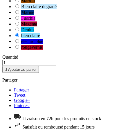
Marron
Bleu claire degradé
Marine
Fuschia
Magenta
Denim
bleu claire
electric blue
rougevernis
Quantité

Ajouter au panier
Partager
Partager
Tweet
Google+
Pinterest
Livraison en 72h pour les produits en stock
Satisfait ou remboursé pendant 15 jours