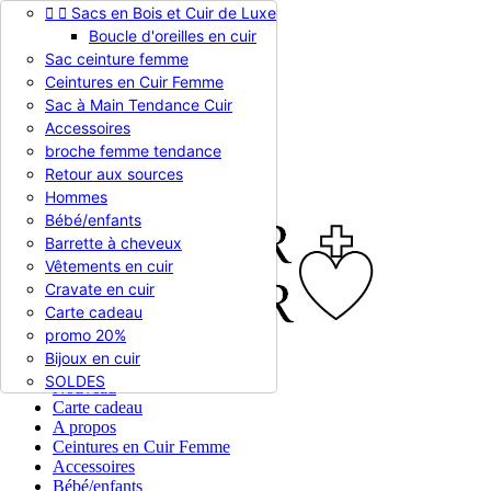


Sacs en Bois et Cuir de Luxe
Appelez-nous :
0786510612
Boucle d'oreilles en cuir
Devise :
EUR €

Sac ceinture femme
EUR €
Ceintures en Cuir Femme
RUB RUB
Sac à Main Tendance Cuir
Accessoires
broche femme tendance

Connexion
Retour aux sources
shopping_cart
Panier
(0)
Hommes

Bébé/enfants
Barrette à cheveux
Vêtements en cuir
Cravate en cuir
Carte cadeau
promo 20%
Bijoux en cuir


En stock
SOLDES
Nouveau
Carte cadeau
A propos
Ceintures en Cuir Femme
Accessoires
Bébé/enfants