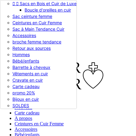


Sacs en Bois et Cuir de Luxe
Appelez-nous :
0786510612
Boucle d'oreilles en cuir
Devise :
EUR €

Sac ceinture femme
EUR €
Ceintures en Cuir Femme
RUB RUB
Sac à Main Tendance Cuir
Accessoires
broche femme tendance

Connexion
Retour aux sources
shopping_cart
Panier
(0)
Hommes

Bébé/enfants
Barrette à cheveux
Vêtements en cuir
Cravate en cuir
Carte cadeau
promo 20%
Bijoux en cuir


En stock
SOLDES
Nouveau
Carte cadeau
A propos
Ceintures en Cuir Femme
Accessoires
Bébé/enfants