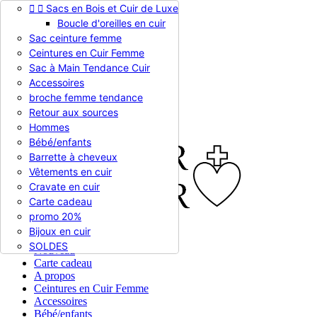


Sacs en Bois et Cuir de Luxe
Appelez-nous :
0786510612
Boucle d'oreilles en cuir
Devise :
EUR €

Sac ceinture femme
EUR €
Ceintures en Cuir Femme
RUB RUB
Sac à Main Tendance Cuir
Accessoires
broche femme tendance

Connexion
Retour aux sources
shopping_cart
Panier
(0)
Hommes

Bébé/enfants
Barrette à cheveux
Vêtements en cuir
Cravate en cuir
Carte cadeau
promo 20%
Bijoux en cuir


En stock
SOLDES
Nouveau
Carte cadeau
A propos
Ceintures en Cuir Femme
Accessoires
Bébé/enfants