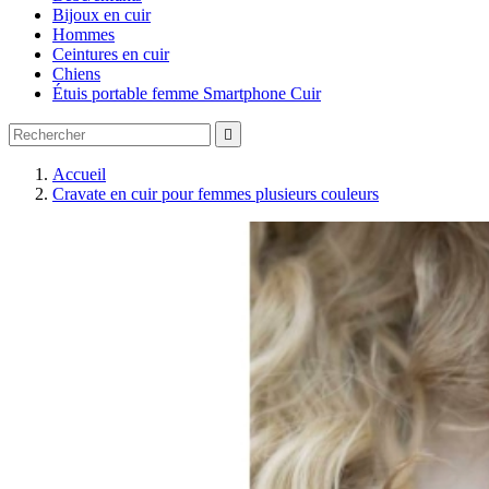
Bijoux en cuir
Hommes
Ceintures en cuir
Chiens
Étuis portable femme Smartphone Cuir

Accueil
Cravate en cuir pour femmes plusieurs couleurs