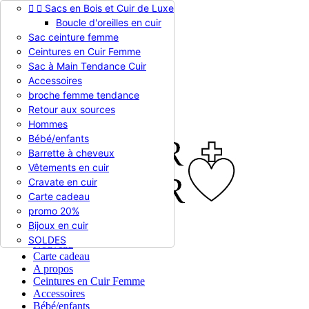


Sacs en Bois et Cuir de Luxe
Appelez-nous :
0786510612
Boucle d'oreilles en cuir
Devise :
EUR €

Sac ceinture femme
EUR €
Ceintures en Cuir Femme
RUB RUB
Sac à Main Tendance Cuir
Accessoires
broche femme tendance

Connexion
Retour aux sources
shopping_cart
Panier
(0)
Hommes

Bébé/enfants
Barrette à cheveux
Vêtements en cuir
Cravate en cuir
Carte cadeau
promo 20%
Bijoux en cuir


En stock
SOLDES
Nouveau
Carte cadeau
A propos
Ceintures en Cuir Femme
Accessoires
Bébé/enfants