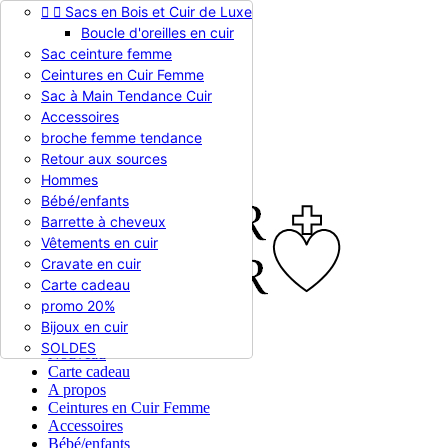


Sacs en Bois et Cuir de Luxe
Appelez-nous :
0786510612
Boucle d'oreilles en cuir
Devise :
EUR €

Sac ceinture femme
EUR €
Ceintures en Cuir Femme
RUB RUB
Sac à Main Tendance Cuir
Accessoires
broche femme tendance

Connexion
Retour aux sources
shopping_cart
Panier
(0)
Hommes

Bébé/enfants
Barrette à cheveux
Vêtements en cuir
Cravate en cuir
Carte cadeau
promo 20%
Bijoux en cuir


En stock
SOLDES
Nouveau
Carte cadeau
A propos
Ceintures en Cuir Femme
Accessoires
Bébé/enfants