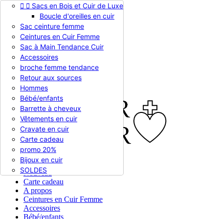


Sacs en Bois et Cuir de Luxe
Appelez-nous :
0786510612
Boucle d'oreilles en cuir
Devise :
EUR €

Sac ceinture femme
EUR €
Ceintures en Cuir Femme
RUB RUB
Sac à Main Tendance Cuir
Accessoires
broche femme tendance

Connexion
Retour aux sources
shopping_cart
Panier
(0)
Hommes

Bébé/enfants
Barrette à cheveux
Vêtements en cuir
Cravate en cuir
Carte cadeau
promo 20%
Bijoux en cuir


En stock
SOLDES
Nouveau
Carte cadeau
A propos
Ceintures en Cuir Femme
Accessoires
Bébé/enfants