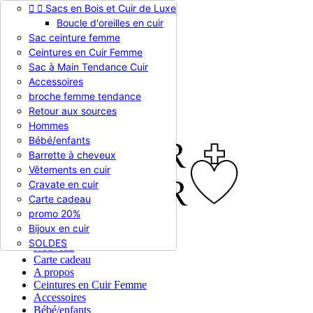


Sacs en Bois et Cuir de Luxe
Appelez-nous :
0786510612
Boucle d'oreilles en cuir
Devise :
EUR €

Sac ceinture femme
EUR €
Ceintures en Cuir Femme
RUB RUB
Sac à Main Tendance Cuir
Accessoires
broche femme tendance

Connexion
Retour aux sources
shopping_cart
Panier
(0)
Hommes

Bébé/enfants
Barrette à cheveux
Vêtements en cuir
Cravate en cuir
Carte cadeau
promo 20%
Bijoux en cuir


En stock
SOLDES
Nouveau
Carte cadeau
A propos
Ceintures en Cuir Femme
Accessoires
Bébé/enfants