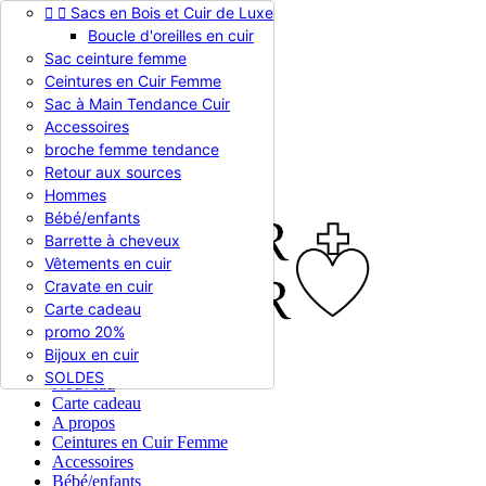


Sacs en Bois et Cuir de Luxe
Appelez-nous :
0786510612
Boucle d'oreilles en cuir
Devise :
EUR €

Sac ceinture femme
EUR €
Ceintures en Cuir Femme
RUB RUB
Sac à Main Tendance Cuir
Accessoires
broche femme tendance

Connexion
Retour aux sources
shopping_cart
Panier
(0)
Hommes

Bébé/enfants
Barrette à cheveux
Vêtements en cuir
Cravate en cuir
Carte cadeau
promo 20%
Bijoux en cuir


En stock
SOLDES
Nouveau
Carte cadeau
A propos
Ceintures en Cuir Femme
Accessoires
Bébé/enfants